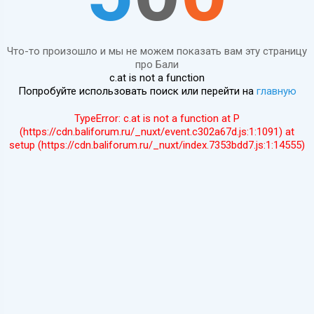
Что-то произошло и мы не можем показать вам эту страницу
про Бали
c.at is not a function
Попробуйте использовать поиск или перейти на
главную
TypeError: c.at is not a function at P
(https://cdn.baliforum.ru/_nuxt/event.c302a67d.js:1:1091) at
setup (https://cdn.baliforum.ru/_nuxt/index.7353bdd7.js:1:14555)