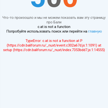
Что-то произошло и мы не можем показать вам эту страницу
про Бали
c.at is not a function
Попробуйте использовать поиск или перейти на
главную
TypeError: c.at is not a function at P
(https://cdn.baliforum.ru/_nuxt/event.c302a67d.js:1:1091) at
setup (https://cdn.baliforum.ru/_nuxt/index.7353bdd7.js:1:14555)