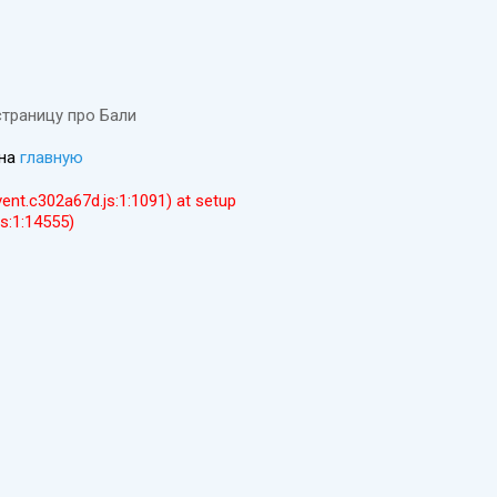
страницу про Бали
 на
главную
event.c302a67d.js:1:1091) at setup
js:1:14555)