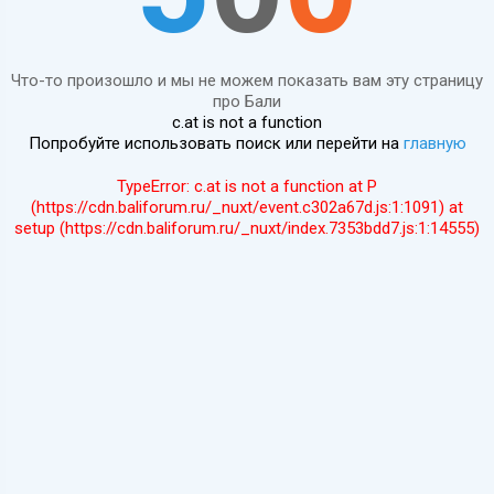
Что-то произошло и мы не можем показать вам эту страницу
про Бали
c.at is not a function
Попробуйте использовать поиск или перейти на
главную
TypeError: c.at is not a function at P
(https://cdn.baliforum.ru/_nuxt/event.c302a67d.js:1:1091) at
setup (https://cdn.baliforum.ru/_nuxt/index.7353bdd7.js:1:14555)