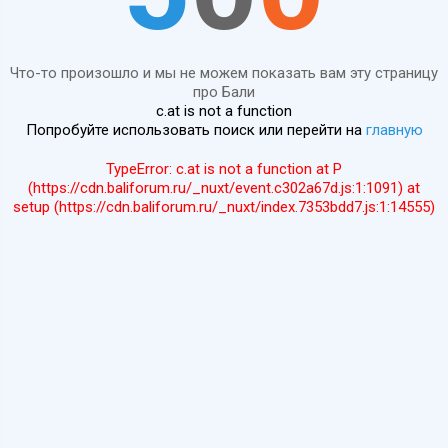
Что-то произошло и мы не можем показать вам эту страницу
про Бали
c.at is not a function
Попробуйте использовать поиск или перейти на
главную
TypeError: c.at is not a function at P
(https://cdn.baliforum.ru/_nuxt/event.c302a67d.js:1:1091) at
setup (https://cdn.baliforum.ru/_nuxt/index.7353bdd7.js:1:14555)