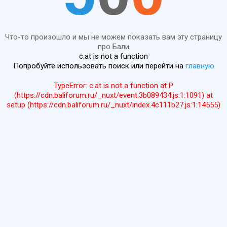
Что-то произошло и мы не можем показать вам эту страницу
про Бали
c.at is not a function
Попробуйте использовать поиск или перейти на
главную
TypeError: c.at is not a function at P
(https://cdn.baliforum.ru/_nuxt/event.3b089434.js:1:1091) at
setup (https://cdn.baliforum.ru/_nuxt/index.4c111b27.js:1:14555)