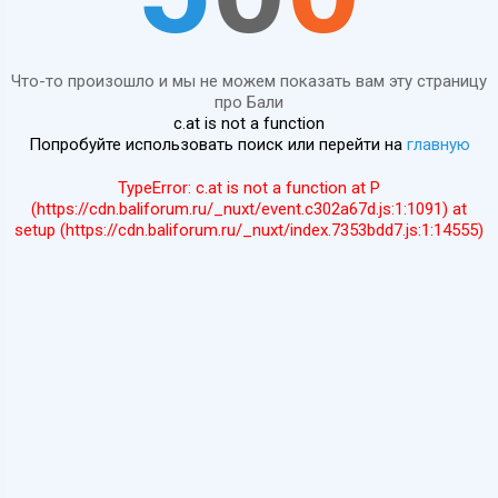
Что-то произошло и мы не можем показать вам эту страницу
про Бали
c.at is not a function
Попробуйте использовать поиск или перейти на
главную
TypeError: c.at is not a function at P
(https://cdn.baliforum.ru/_nuxt/event.c302a67d.js:1:1091) at
setup (https://cdn.baliforum.ru/_nuxt/index.7353bdd7.js:1:14555)