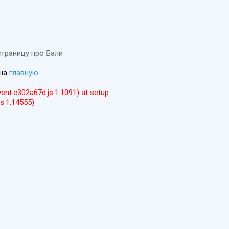
страницу про Бали
 на
главную
event.c302a67d.js:1:1091) at setup
js:1:14555)