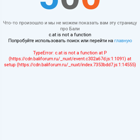
Что-то произошло и мы не можем показать вам эту страницу
про Бали
c.at is not a function
Попробуйте использовать поиск или перейти на
главную
TypeError: c.at is not a function at P
(https://cdn.baliforum.ru/_nuxt/event.c302a67d.js:1:1091) at
setup (https://cdn.baliforum.ru/_nuxt/index.7353bdd7.js:1:14555)