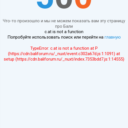
Что-то произошло и мы не можем показать вам эту страницу
про Бали
c.at is not a function
Попробуйте использовать поиск или перейти на
главную
TypeError: c.at is not a function at P
(https://cdn.baliforum.ru/_nuxt/event.c302a67d.js:1:1091) at
setup (https://cdn.baliforum.ru/_nuxt/index.7353bdd7.js:1:14555)