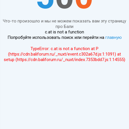
Что-то произошло и мы не можем показать вам эту страницу
про Бали
c.at is not a function
Попробуйте использовать поиск или перейти на
главную
TypeError: c.at is not a function at P
(https://cdn.baliforum.ru/_nuxt/event.c302a67d.js:1:1091) at
setup (https://cdn.baliforum.ru/_nuxt/index.7353bdd7.js:1:14555)