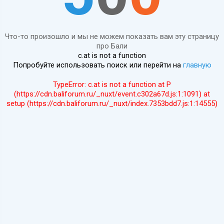
Что-то произошло и мы не можем показать вам эту страницу
про Бали
c.at is not a function
Попробуйте использовать поиск или перейти на
главную
TypeError: c.at is not a function at P
(https://cdn.baliforum.ru/_nuxt/event.c302a67d.js:1:1091) at
setup (https://cdn.baliforum.ru/_nuxt/index.7353bdd7.js:1:14555)