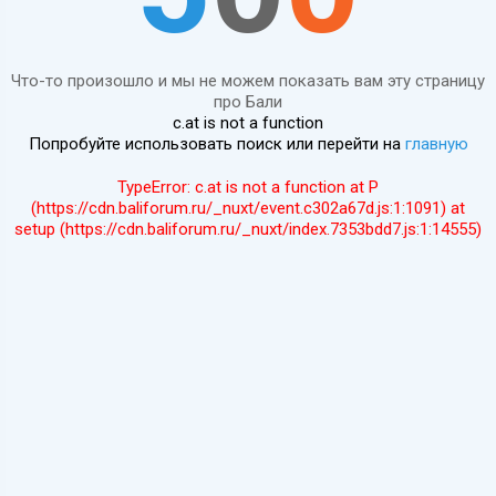
Что-то произошло и мы не можем показать вам эту страницу
про Бали
c.at is not a function
Попробуйте использовать поиск или перейти на
главную
TypeError: c.at is not a function at P
(https://cdn.baliforum.ru/_nuxt/event.c302a67d.js:1:1091) at
setup (https://cdn.baliforum.ru/_nuxt/index.7353bdd7.js:1:14555)