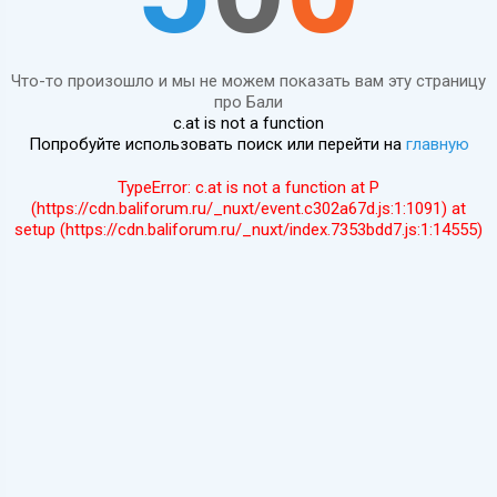
Что-то произошло и мы не можем показать вам эту страницу
про Бали
c.at is not a function
Попробуйте использовать поиск или перейти на
главную
TypeError: c.at is not a function at P
(https://cdn.baliforum.ru/_nuxt/event.c302a67d.js:1:1091) at
setup (https://cdn.baliforum.ru/_nuxt/index.7353bdd7.js:1:14555)