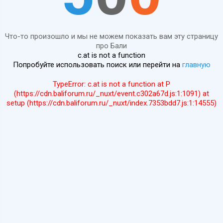
Что-то произошло и мы не можем показать вам эту страницу
про Бали
c.at is not a function
Попробуйте использовать поиск или перейти на
главную
TypeError: c.at is not a function at P
(https://cdn.baliforum.ru/_nuxt/event.c302a67d.js:1:1091) at
setup (https://cdn.baliforum.ru/_nuxt/index.7353bdd7.js:1:14555)