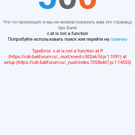
Что-то произошло и мы не можем показать вам эту страницу
про Бали
c.at is not a function
Попробуйте использовать поиск или перейти на
главную
TypeError: c.at is not a function at P
(https://cdn.baliforum.ru/_nuxt/event.c302a67d.js:1:1091) at
setup (https://cdn.baliforum.ru/_nuxt/index.7353bdd7.js:1:14555)