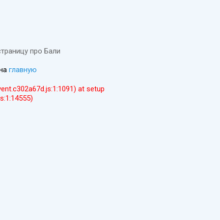
страницу про Бали
 на
главную
event.c302a67d.js:1:1091) at setup
js:1:14555)