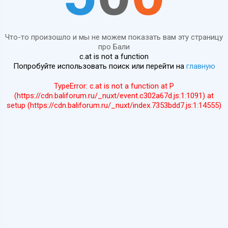
Что-то произошло и мы не можем показать вам эту страницу
про Бали
c.at is not a function
Попробуйте использовать поиск или перейти на
главную
TypeError: c.at is not a function at P
(https://cdn.baliforum.ru/_nuxt/event.c302a67d.js:1:1091) at
setup (https://cdn.baliforum.ru/_nuxt/index.7353bdd7.js:1:14555)