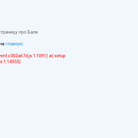
страницу про Бали
 на
главную
event.c302a67d.js:1:1091) at setup
js:1:14555)