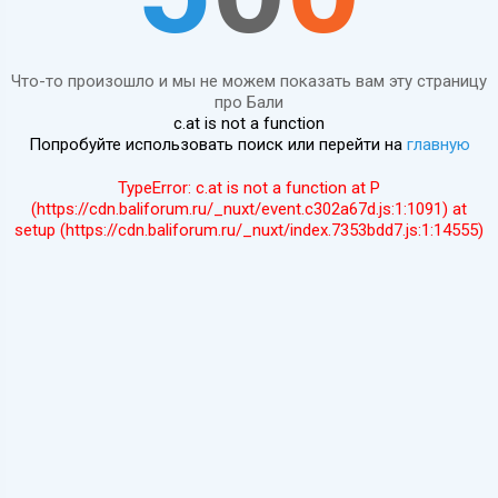
Что-то произошло и мы не можем показать вам эту страницу
про Бали
c.at is not a function
Попробуйте использовать поиск или перейти на
главную
TypeError: c.at is not a function at P
(https://cdn.baliforum.ru/_nuxt/event.c302a67d.js:1:1091) at
setup (https://cdn.baliforum.ru/_nuxt/index.7353bdd7.js:1:14555)