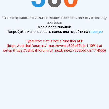
Что-то произошло и мы не можем показать вам эту страницу
про Бали
c.at is not a function
Попробуйте использовать поиск или перейти на
главную
TypeError: c.at is not a function at P
(https://cdn.baliforum.ru/_nuxt/event.c302a67d.js:1:1091) at
setup (https://cdn.baliforum.ru/_nuxt/index.7353bdd7.js:1:14555)