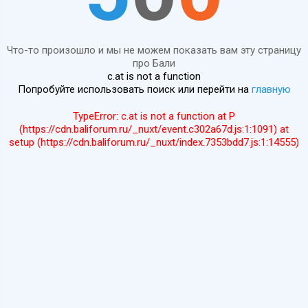
Что-то произошло и мы не можем показать вам эту страницу
про Бали
c.at is not a function
Попробуйте использовать поиск или перейти на
главную
TypeError: c.at is not a function at P
(https://cdn.baliforum.ru/_nuxt/event.c302a67d.js:1:1091) at
setup (https://cdn.baliforum.ru/_nuxt/index.7353bdd7.js:1:14555)