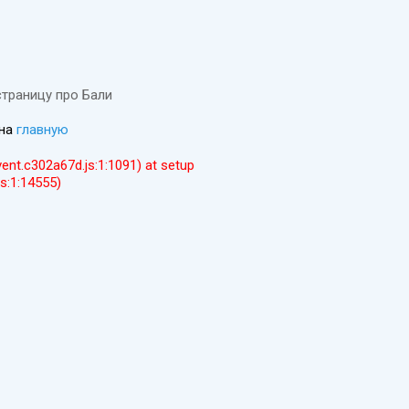
страницу про Бали
 на
главную
event.c302a67d.js:1:1091) at setup
js:1:14555)