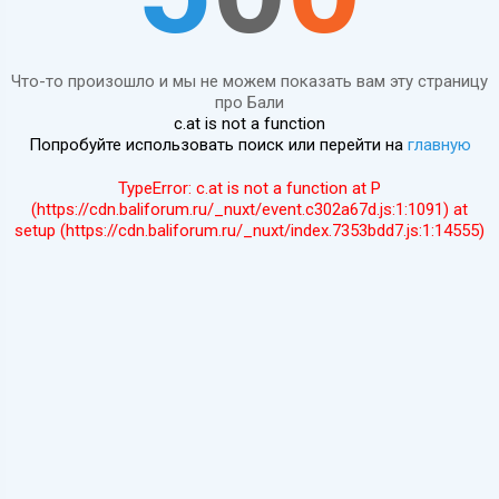
Что-то произошло и мы не можем показать вам эту страницу
про Бали
c.at is not a function
Попробуйте использовать поиск или перейти на
главную
TypeError: c.at is not a function at P
(https://cdn.baliforum.ru/_nuxt/event.c302a67d.js:1:1091) at
setup (https://cdn.baliforum.ru/_nuxt/index.7353bdd7.js:1:14555)