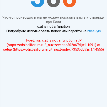
Что-то произошло и мы не можем показать вам эту страницу
про Бали
c.at is not a function
Попробуйте использовать поиск или перейти на
главную
TypeError: c.at is not a function at P
(https://cdn.baliforum.ru/_nuxt/event.c302a67d.js:1:1091) at
setup (https://cdn.baliforum.ru/_nuxt/index.7353bdd7.js:1:14555)