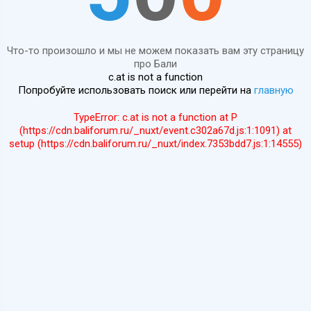
Что-то произошло и мы не можем показать вам эту страницу
про Бали
c.at is not a function
Попробуйте использовать поиск или перейти на
главную
TypeError: c.at is not a function at P
(https://cdn.baliforum.ru/_nuxt/event.c302a67d.js:1:1091) at
setup (https://cdn.baliforum.ru/_nuxt/index.7353bdd7.js:1:14555)