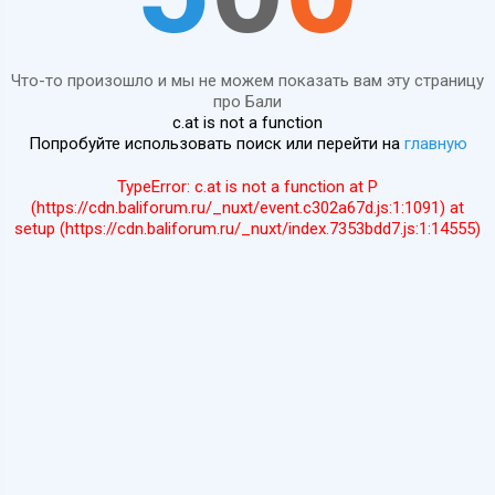
Что-то произошло и мы не можем показать вам эту страницу
про Бали
c.at is not a function
Попробуйте использовать поиск или перейти на
главную
TypeError: c.at is not a function at P
(https://cdn.baliforum.ru/_nuxt/event.c302a67d.js:1:1091) at
setup (https://cdn.baliforum.ru/_nuxt/index.7353bdd7.js:1:14555)