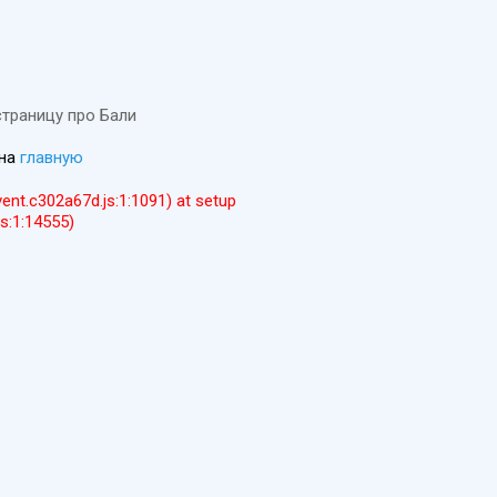
страницу про Бали
 на
главную
event.c302a67d.js:1:1091) at setup
js:1:14555)