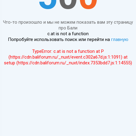
Что-то произошло и мы не можем показать вам эту страницу
про Бали
c.at is not a function
Попробуйте использовать поиск или перейти на
главную
TypeError: c.at is not a function at P
(https://cdn.baliforum.ru/_nuxt/event.c302a67d.js:1:1091) at
setup (https://cdn.baliforum.ru/_nuxt/index.7353bdd7.js:1:14555)