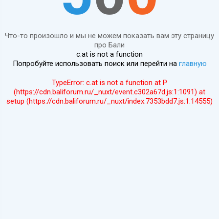
Что-то произошло и мы не можем показать вам эту страницу
про Бали
c.at is not a function
Попробуйте использовать поиск или перейти на
главную
TypeError: c.at is not a function at P
(https://cdn.baliforum.ru/_nuxt/event.c302a67d.js:1:1091) at
setup (https://cdn.baliforum.ru/_nuxt/index.7353bdd7.js:1:14555)