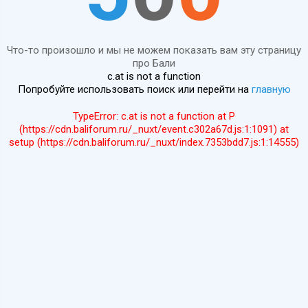
Что-то произошло и мы не можем показать вам эту страницу
про Бали
c.at is not a function
Попробуйте использовать поиск или перейти на
главную
TypeError: c.at is not a function at P
(https://cdn.baliforum.ru/_nuxt/event.c302a67d.js:1:1091) at
setup (https://cdn.baliforum.ru/_nuxt/index.7353bdd7.js:1:14555)