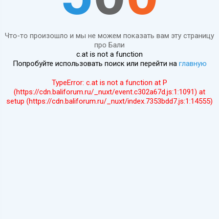
Что-то произошло и мы не можем показать вам эту страницу
про Бали
c.at is not a function
Попробуйте использовать поиск или перейти на
главную
TypeError: c.at is not a function at P
(https://cdn.baliforum.ru/_nuxt/event.c302a67d.js:1:1091) at
setup (https://cdn.baliforum.ru/_nuxt/index.7353bdd7.js:1:14555)