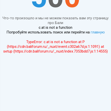
Что-то произошло и мы не можем показать вам эту страницу
про Бали
c.at is not a function
Попробуйте использовать поиск или перейти на
главную
TypeError: c.at is not a function at P
(https://cdn.baliforum.ru/_nuxt/event.c302a67d.js:1:1091) at
setup (https://cdn.baliforum.ru/_nuxt/index.7353bdd7.js:1:14555)