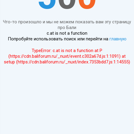
Что-то произошло и мы не можем показать вам эту страницу
про Бали
c.at is not a function
Попробуйте использовать поиск или перейти на
главную
TypeError: c.at is not a function at P
(https://cdn.baliforum.ru/_nuxt/event.c302a67d.js:1:1091) at
setup (https://cdn.baliforum.ru/_nuxt/index.7353bdd7.js:1:14555)