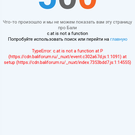
Что-то произошло и мы не можем показать вам эту страницу
про Бали
c.at is not a function
Попробуйте использовать поиск или перейти на
главную
TypeError: c.at is not a function at P
(https://cdn.baliforum.ru/_nuxt/event.c302a67d.js:1:1091) at
setup (https://cdn.baliforum.ru/_nuxt/index.7353bdd7.js:1:14555)