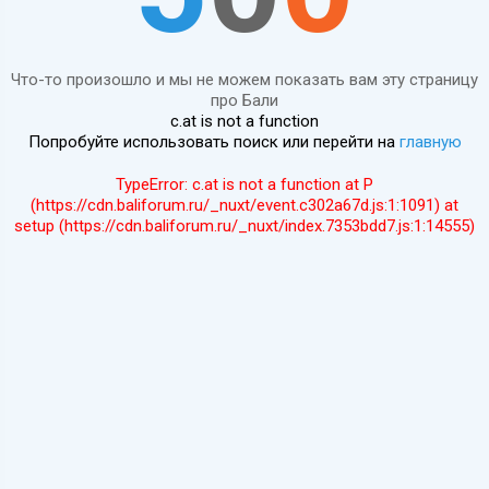
Что-то произошло и мы не можем показать вам эту страницу
про Бали
c.at is not a function
Попробуйте использовать поиск или перейти на
главную
TypeError: c.at is not a function at P
(https://cdn.baliforum.ru/_nuxt/event.c302a67d.js:1:1091) at
setup (https://cdn.baliforum.ru/_nuxt/index.7353bdd7.js:1:14555)