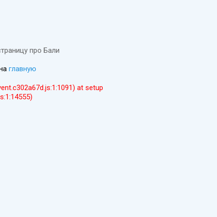
страницу про Бали
 на
главную
event.c302a67d.js:1:1091) at setup
js:1:14555)