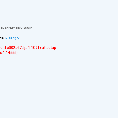
страницу про Бали
 на
главную
event.c302a67d.js:1:1091) at setup
js:1:14555)