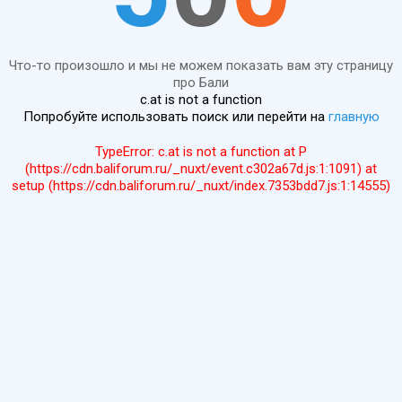
Что-то произошло и мы не можем показать вам эту страницу
про Бали
c.at is not a function
Попробуйте использовать поиск или перейти на
главную
TypeError: c.at is not a function at P
(https://cdn.baliforum.ru/_nuxt/event.c302a67d.js:1:1091) at
setup (https://cdn.baliforum.ru/_nuxt/index.7353bdd7.js:1:14555)