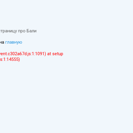
страницу про Бали
 на
главную
event.c302a67d.js:1:1091) at setup
js:1:14555)