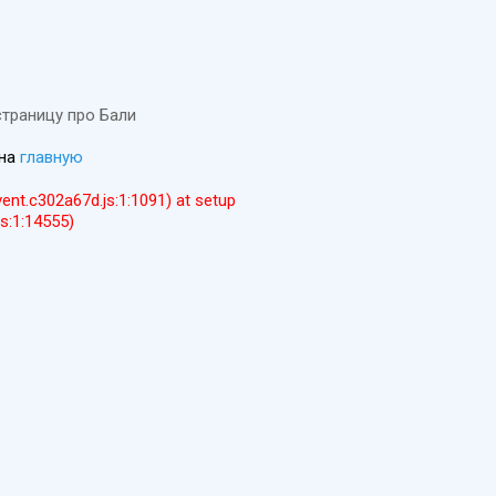
страницу про Бали
 на
главную
event.c302a67d.js:1:1091) at setup
js:1:14555)