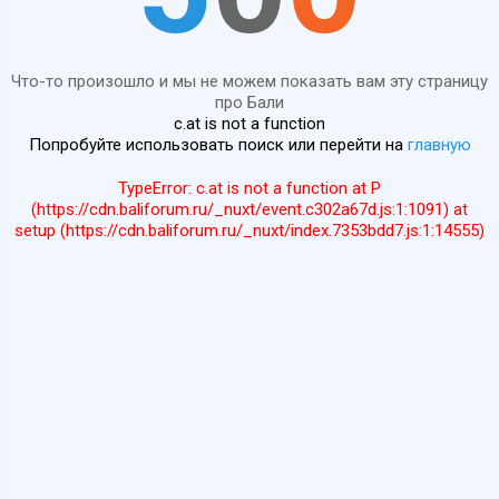
Что-то произошло и мы не можем показать вам эту страницу
про Бали
c.at is not a function
Попробуйте использовать поиск или перейти на
главную
TypeError: c.at is not a function at P
(https://cdn.baliforum.ru/_nuxt/event.c302a67d.js:1:1091) at
setup (https://cdn.baliforum.ru/_nuxt/index.7353bdd7.js:1:14555)