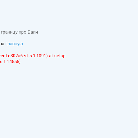
страницу про Бали
 на
главную
event.c302a67d.js:1:1091) at setup
js:1:14555)