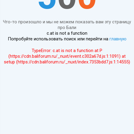
Что-то произошло и мы не можем показать вам эту страницу
про Бали
c.at is not a function
Попробуйте использовать поиск или перейти на
главную
TypeError: c.at is not a function at P
(https://cdn.baliforum.ru/_nuxt/event.c302a67d.js:1:1091) at
setup (https://cdn.baliforum.ru/_nuxt/index.7353bdd7.js:1:14555)