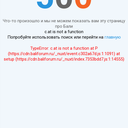
Что-то произошло и мы не можем показать вам эту страницу
про Бали
c.at is not a function
Попробуйте использовать поиск или перейти на
главную
TypeError: c.at is not a function at P
(https://cdn.baliforum.ru/_nuxt/event.c302a67d.js:1:1091) at
setup (https://cdn.baliforum.ru/_nuxt/index.7353bdd7.js:1:14555)