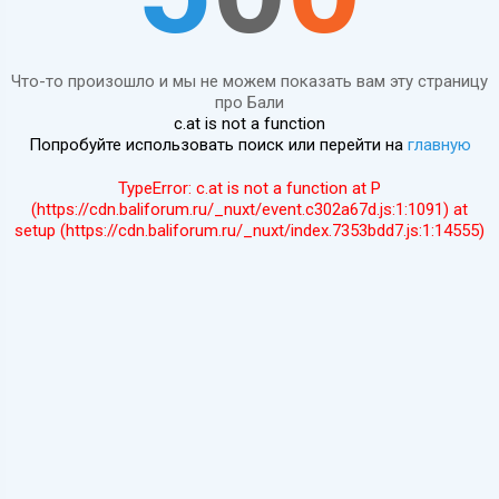
Что-то произошло и мы не можем показать вам эту страницу
про Бали
c.at is not a function
Попробуйте использовать поиск или перейти на
главную
TypeError: c.at is not a function at P
(https://cdn.baliforum.ru/_nuxt/event.c302a67d.js:1:1091) at
setup (https://cdn.baliforum.ru/_nuxt/index.7353bdd7.js:1:14555)