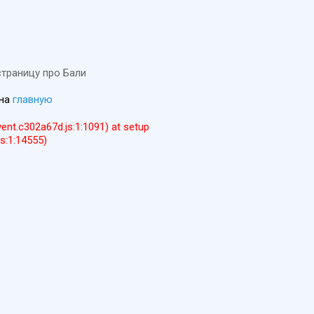
страницу про Бали
 на
главную
event.c302a67d.js:1:1091) at setup
js:1:14555)