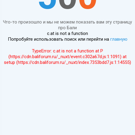
Что-то произошло и мы не можем показать вам эту страницу
про Бали
c.at is not a function
Попробуйте использовать поиск или перейти на
главную
TypeError: c.at is not a function at P
(https://cdn.baliforum.ru/_nuxt/event.c302a67d.js:1:1091) at
setup (https://cdn.baliforum.ru/_nuxt/index.7353bdd7.js:1:14555)