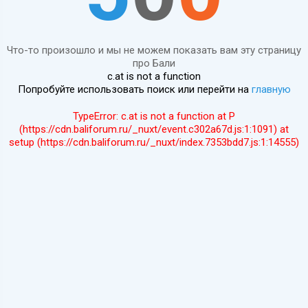
Что-то произошло и мы не можем показать вам эту страницу
про Бали
c.at is not a function
Попробуйте использовать поиск или перейти на
главную
TypeError: c.at is not a function at P
(https://cdn.baliforum.ru/_nuxt/event.c302a67d.js:1:1091) at
setup (https://cdn.baliforum.ru/_nuxt/index.7353bdd7.js:1:14555)