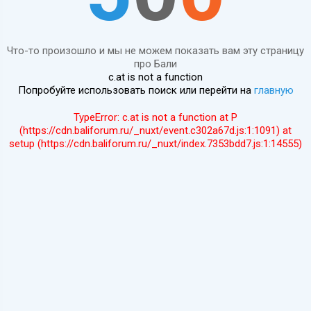
Что-то произошло и мы не можем показать вам эту страницу
про Бали
c.at is not a function
Попробуйте использовать поиск или перейти на
главную
TypeError: c.at is not a function at P
(https://cdn.baliforum.ru/_nuxt/event.c302a67d.js:1:1091) at
setup (https://cdn.baliforum.ru/_nuxt/index.7353bdd7.js:1:14555)